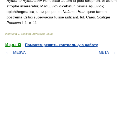
Hymen ô Hymenaee!
Ponebatur autem id post strophen. Si autem
strophe insereretur, Μεσύμνιον dicebatur. Similia ἐφυμνίοις
epiphthegmatica, ut ἰώ μοι μοι, et
Nefas
et
Heu
: quae tamen
postrema Critici supervacua fuisse iudicant. Iul. Caes. Scaliger
Poetices
l. 1. c. 11.
Hofmann J. Lexicon universale
.
1698
.
Игры ⚽
Поможем решить контрольную работу
MESVA
META