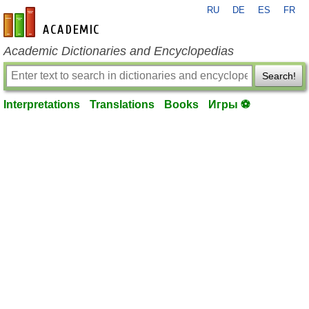
RU
DE
ES
FR
en-academic.com
Academic Dictionaries and Encyclopedias
Search!
Interpretations
Translations
Books
Игры ⚽