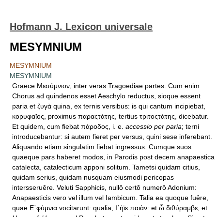
Hofmann J. Lexicon universale
MESYMNIUM
MESYMNIUM
MESYMNIUM
Graece Μεσύμνιον, inter veras Tragoediae partes. Cum enim
Chorus ad quindenos esset Aeschylo reductus, sioque essent
paria et ζυγὰ quina, ex ternis versibus: is qui cantum incipiebat,
κορυφαῖος, proximus παραςτάτης, tertius τριτοςτάτης, dicebatur.
Et quidem, cum fiebat πάροδος, i. e.
accessio per paria
; terni
introducebantur: si autem fieret per versus, quini sese inferebant.
Aliquando etiam singulatim fiebat ingressus. Cumque suos
quaeque pars haberet modos, in Parodis post decem anapaestica
catalecta, catalecticum apponi solitum. Tametsi quidam citius,
quidam serius, quidam nusquam eiusmodi pericopas
intersseruêre. Veluti Sapphicis, nullô certô numerô Adonium:
Anapaesticis vero vel illum vel Iambicum. Talia ea quoque fuêre,
quae Ε᾿φύμνια vocitarunt: qualia, Ι᾿ήϊε παιὰν: et ὦ διθύραμβε, et