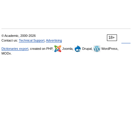
© Academic, 2000-2026
18+
Contact us:
Technical Support
,
Advertising
Dictionaries export
, created on PHP,
Joomla,
Drupal,
WordPress,
MODx.